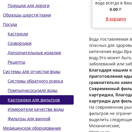
вода всегда в Ва
Подушки для дороги
доме-столько,
0.00
Р.
сколько необходи
Образцы шерсти,ткани
Главное воврем
В корзину
менять картридж
Посуда
Кастрюли
Вода поставляемая 
Сковородки
опасных для здоровь
кипячения воды.Вра
Дополнительные изделия
воду.Это может быт
Рецепты
заболеваний или за
Благодаря нашим к
Системы для отчистки воды
приготовления еды.
Системы обратного осмоса
сравнительно намн
Современный фильт
Помпы(насосы)для воды
картриджа, благод
Картриджи для фильтров
картридж для фильт
На современном рын
Измерители качества воды
фильтров не ограни
Фильтры для ванной
выделить следующи
Механические;
Медицинское оборудование
Угольные;