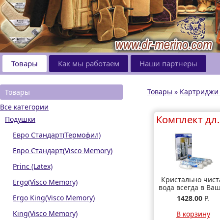
Товары
Как мы работаем
Наши партнеры
Товары
»
Картриджи 
Товары
Все категории
Комплек
Подушки
Евро Стандарт(Термофил)
Евро Стандарт(Visco Memory)
Princ (Latex)
Кристально чист
Ergo(Visco Memory)
вода всегда в Ва
доме-столько,
Ergo King(Visco Memory)
1428.00
Р.
сколько необходи
Главное воврем
King(Visco Memory)
В корзину
менять картридж