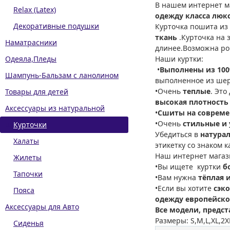
В нашем интернет м
Relax (Latex)
одежду класса люк
Декоративные подушки
Курточка пошита и
ткань
.Курточка на 
Наматрасники
длинее.Возможна ро
Одеяла,Пледы
Наши куртки:
•
Выполнены из 10
Шампунь-Бальзам с ланолином
выполненное из ше
•Очень
теплые
. Это
Товары для детей
высокая плотность
Аксессуары из натуральной
•
Сшиты на совреме
•Очень
стильные и
шерсти
Курточки
Убедиться в
натурал
Халаты
этикетку со знаком 
Наш интернет магаз
Жилеты
•Вы ищете куртки
б
Тапочки
•Вам нужна
тёплая 
•Если вы хотите
сэк
Пояса
одежду европейско
Аксессуары для Авто
Все модели, предст
Размеры: S,M,L,XL,2X
Сиденья