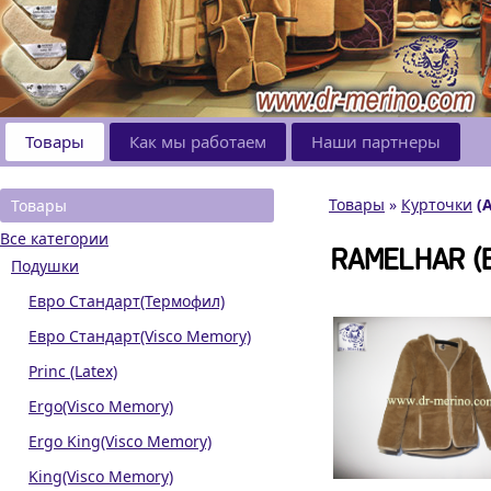
Товары
Как мы работаем
Наши партнеры
Товары
»
Курточки
(
Товары
Все категории
RAMELHAR (
Подушки
Евро Стандарт(Термофил)
Евро Стандарт(Visco Memory)
Princ (Latex)
Ergo(Visco Memory)
Ergo King(Visco Memory)
King(Visco Memory)